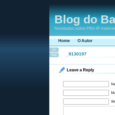
Blog do Ba
Novidades sobre PBX-IP Asterisk
Home
O Autor
14
_9130197
Sep
Leave a Reply
Na
Ma
We