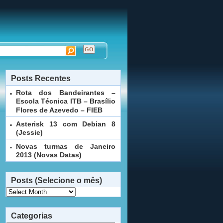
Posts Recentes
Rota dos Bandeirantes –
Escola Técnica ITB – Brasílio
Flores de Azevedo – FIEB
Asterisk 13 com Debian 8
(Jessie)
Novas turmas de Janeiro
2013 (Novas Datas)
Posts (Selecione o mês)
Posts
(Selecione
o
Categorias
mês)