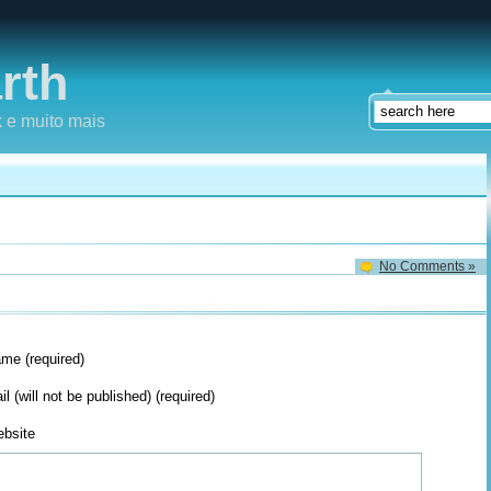
rth
 e muito mais
No Comments »
me (required)
il (will not be published) (required)
bsite