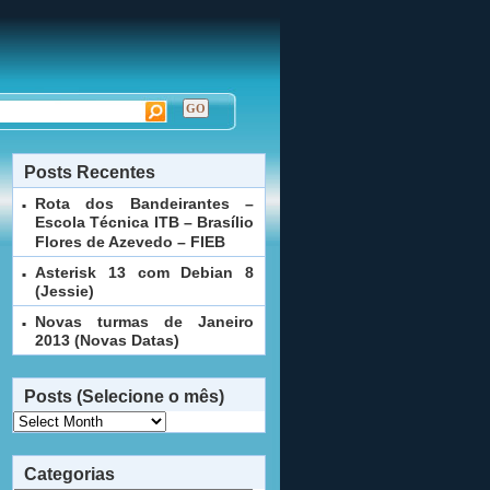
Posts Recentes
Rota dos Bandeirantes –
Escola Técnica ITB – Brasílio
Flores de Azevedo – FIEB
Asterisk 13 com Debian 8
(Jessie)
Novas turmas de Janeiro
2013 (Novas Datas)
Posts (Selecione o mês)
Posts
(Selecione
o
Categorias
mês)