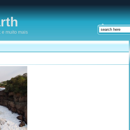
rth
 e muito mais