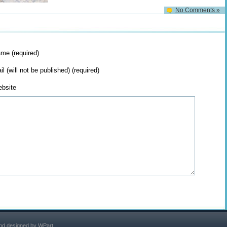
No Comments »
me (required)
il (will not be published) (required)
bsite
nd designed by
WPart