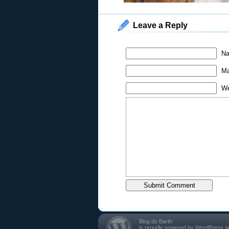
Leave a Reply
Na
Ma
We
Blog do Barth
is proudly powered by
WordPress
a